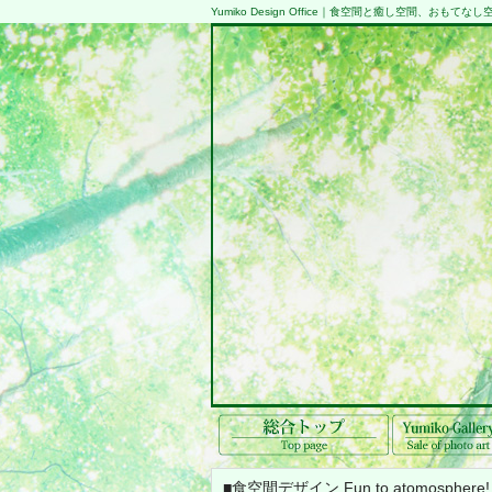
Yumiko Design Office｜食空間と癒し空間、おも
■食空間デザイン
Fun to atomosphere!