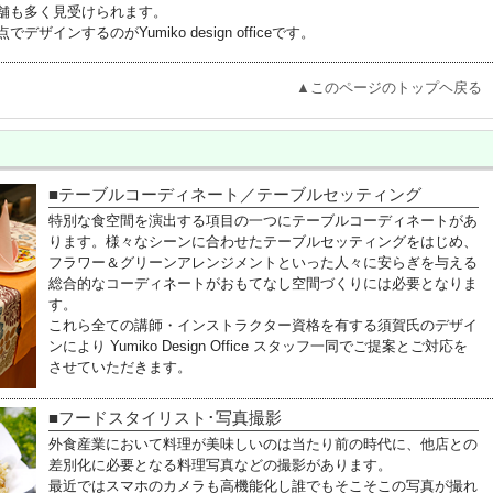
舗も多く見受けられます。
ンするのがYumiko design officeです。
▲このページのトップヘ戻る
■テーブルコーディネート／テーブルセッティング
特別な食空間を演出する項目の一つにテーブルコーディネートがあ
ります。様々なシーンに合わせたテーブルセッティングをはじめ、
フラワー＆グリーンアレンジメントといった人々に安らぎを与える
総合的なコーディネートがおもてなし空間づくりには必要となりま
す。
これら全ての講師・インストラクター資格を有する須賀氏のデザイ
ンにより Yumiko Design Office スタッフ一同でご提案とご対応を
させていただきます。
■フードスタイリスト･写真撮影
外食産業において料理が美味しいのは当たり前の時代に、他店との
差別化に必要となる料理写真などの撮影があります。
最近ではスマホのカメラも高機能化し誰でもそこそこの写真が撮れ