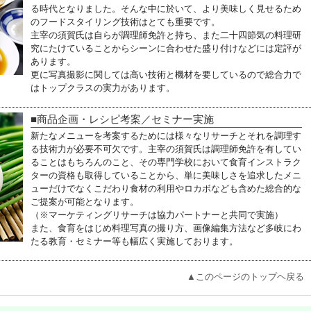
る時代となりました。そんな中に於いて、より美味しく見せるため
のフードスタイリング技術はとても重要です。
主宰の須賀氏は自らが調理師免許と持ち、また
二十四
節気の料理研
究にたけていることからシーンに合わせた盛り付けなどには定評が
あります。
更に写真撮影に関しては高い技術と機材を要しているので総合力で
はトップクラスの実力があります。
■商品企画・レシピ考案／セミナー実施
新たなメニューを考案するためには様々なリサーチとそれを調理す
る技術力が必要不可欠です。主宰の須賀氏は調理師免許を有してい
ることはもちろんのこと、その専門学校において食育インストラク
ターの資格も取得していることから、単に美味しさを追求したメニ
ューだけでなくこだわり食材の利用やロカボなども含めた総合的な
ご提案が可能となります。
（※マーケティングリサーチは協力パートナーと共同で実施）
また、食育をはじめ料理写真の撮り方、画像編集方法など多岐にわ
たる教育・セミナー等も幅広く実施しております。
▲このページのトップヘ戻る